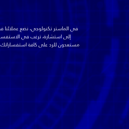
في الماستر تكنولوجي، نضع عملائنا في
إلى استشارة، ترغب في الاستفسار ع
مستعدون للرد على كافة استفساراتك وتق