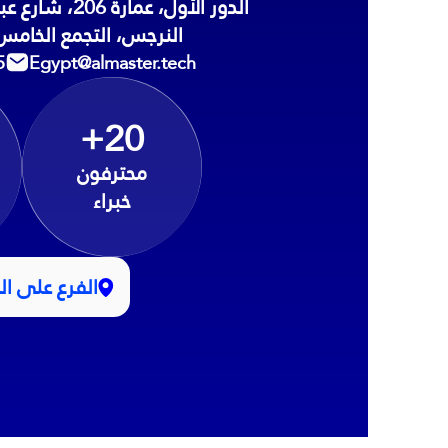
الدور الأول، عم
النرجس، التجمع الخامس،
5
Egypt@almaster.tech
+20
محترفون
خبراء
الفرع على ال