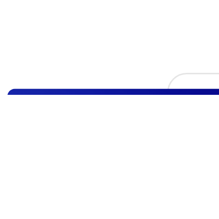
لكة العربية السعودية
13322 طريق الثمامة، حي الياسمين، طريق الإمام
د بن فيصل، الرياض
Saudi@almaster.te