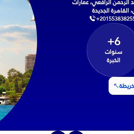
ارة 206، شارع عبد الرحمن الرافعي، عمارات
 القاهرة الجديدة
+20155383825
+6
سنوات
الخبرة
خريطة