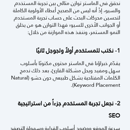
نحقق في الماستر توازن مثالي بين تجربة المستخدم
والسيو، إذْ أنه ليس من الصحيح أعطاء الأولوية الكاملة
لتحسين محركات البحث على حساب تجربة المستخدم
أو الجوانب الأخرى للسيو؛ فهذا التوازن هو من يخلق
النمو المستمر،
وننفذ هذه الموازنة من خلال:
1- نكتب للمستخدم أولاً ولجوجل ثانيًا
يقدّم خبراؤنا في الماستر محتوى مكتوبًا بأسلوب
سهل ومفيد ويحل مشكلة القارئ، بعد ذلك ندمج
الكلمات المفتاحية بشكل طبيعي دون حشو (Natural
Keyword Placement).
2- نجعل تجربة المستخدم جزءاً من استراتيجية
SEO
سرعة الموقع ووضوح أسلوب القراءة وسهولة التصفح