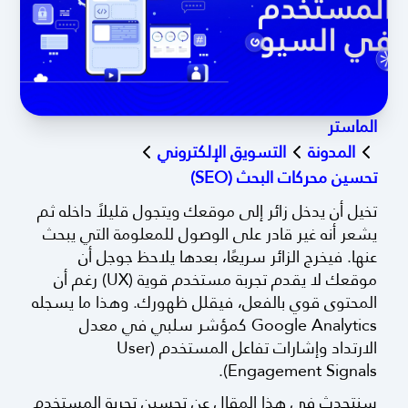
الماستر
المدونة
التسويق الإلكتروني
تحسين محركات البحث (SEO)
تخيل أن يدخل زائر إلى موقعك ويتجول قليلاً داخله ثم
يشعر أنه غير قادر على الوصول للمعلومة التي يبحث
عنها. فيخرج الزائر سريعًا، بعدها يلاحظ جوجل أن
موقعك لا يقدم تجربة مستخدم قوية (UX) رغم أن
المحتوى قوي بالفعل، فيقلل ظهورك. وهذا ما يسجله
Google Analytics كمؤشر سلبي في معدل
الارتداد وإشارات تفاعل المستخدم (User
Engagement Signals).
سنتحدث في هذا المقال عن تحسين تجربة المستخدم