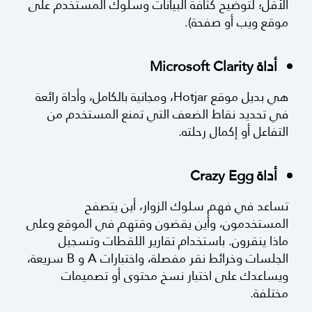
الموقع، وخرائط الحرارة (تمثيل بياني للبيانات يستخدم
الألوان، من الأحمر للقيم العالية إلي الأزرق للقيم
الأقل؛ لتوضيح كثافة البيانات وسلوك المستخدم على
موقع ويب أو صفحة).
أداة Microsoft Clarity
هي بديل موقع Hotjar، ومجانية بالكامل، وأداة رائعة
في تحديد نقاط الضعف التي تمنع المستخدم من
التفاعل أو إكمال رحلته.
أداة Crazy Egg
تساعد في فهم سلوك الزوار، أين يتصفح
المستخدمون، وأين يقضون وقتهم في الموقع وعلى
ماذا ينقرون. باستخدام تقارير اللقطات وتسجيل
الجلسات وخرائط نقر مفصلة، واختبارات A و B سريعة،