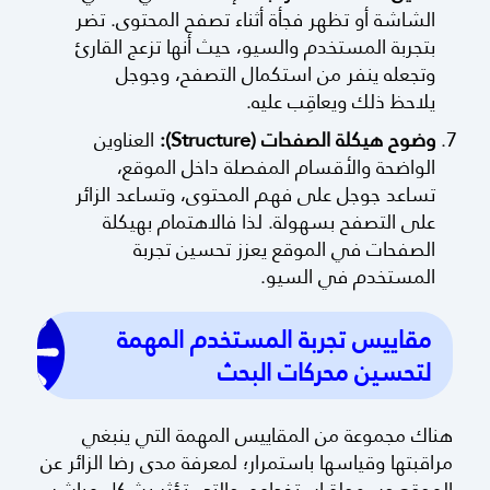
الشاشة أو تظهر فجأة أثناء تصفح المحتوى. تضر
بتجربة المستخدم والسيو، حيث أنها تزعج القارئ
وتجعله ينفر من استكمال التصفح، وجوجل
يلاحظ ذلك ويعاقِب عليه.
وضوح هيكلة الصفحات (Structure):
العناوين
الواضحة والأقسام المفصلة داخل الموقع،
تساعد جوجل على فهم المحتوى، وتساعد الزائر
على التصفح بسهولة. لذا فالاهتمام بهيكلة
الصفحات في الموقع يعزز تحسين تجربة
المستخدم في السيو.
مقاييس تجربة المستخدم المهمة
لتحسين محركات البحث
هناك مجموعة من المقاييس المهمة التي ينبغي
مراقبتها وقياسها باستمرار؛ لمعرفة مدى رضا الزائر عن
الموقع وسهولة استخدامه، والتي تؤثر بشكل مباشر