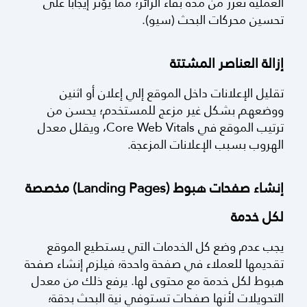
ذات صلة، فهذا يعطي إشارة قوية لمحرك البحث
(جوجل) بأن محتوى موقعك مترابط وغني. هذه
العملية تعزز من مدة بقاء الزائر؛ مما يؤثر إيجاباً على
تحسين محركات البحث (سيو).
إزالة العناصر المشتتة
تقليل الإعلانات داخل الموقع إلي إعلان أو اثنين
ووضعهم بشكل غير مزعج للمستخدم؛ يحسن من
ترتيب الموقع في Core Web Vitals، ويقلل معدل
الهروب بسبب الإعلانات المزعجة.
إنشاء صفحات هبوط (Landing Pages) مخصصة
لكل خدمة
يجب عدم وضع كل الخدمات التي يستطيع الموقع
تقديمها للعملاء في صفحة واحدة؛ فيلزم إنشاء صفحة