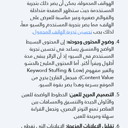
الهواتف المحمولة، يمكن أن يضر ذلك بتجربة
المستخدمة حيث ستظهر الصفحة متداخلة
والقوائم صغيرة وغير مناسبة للعرض على
الهاتف؛ مما يضر بتجربة المستخدم والسيو معاً،
لذلك يجب
تحسين تجربة الهاتف المحمول
.
وضوح المحتوى وجودته:
إن المحتوى البسيط
الواضح والمنسق يساعد في تحسين تجربة
المستخدم في السيو؛ إذ أن الزائر يبقى مدة
أطول ويقرأ أكثر. أما المحتوى المليئ بالحشو
والغير مفهوم (Keyword Stuffing & Low
Content Value)؛ فيجعل القارئ يخرج من
الموقع بسرعة وهذا يضر بقوة السيو.
التصميم المريح للعين:
الخطوط الواضحة للعين
والألوان الجيدة والتنسيق والمسافات بين
العناصر تمنع التوتر البصري، وتجعل القراءة
سهلة ومريحة للعين.
تقليل الاعلانات المزعجة:
الإعلانات التي تغطي